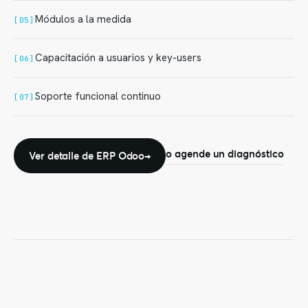
Módulos a la medida
[05]
Capacitación a usuarios y key-users
[06]
Soporte funcional continuo
[07]
o agende un diagnóstico
Ver detalle de ERP Odoo
→