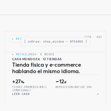
CASO · 023
▸ RETAIL
[ unDraw: shop_window — #F5A000 ]
▸ RETAIL
2024
· 5 MESES
CASA MENDOZA · 12 TIENDAS
Tienda física y e-commerce
hablando el mismo idioma.
+27
−12
%
d
TICKET PROMEDIO<BR/>
REPOSICIÓN<BR/>DE SKU
(OMNICANAL)
LEER CASO
→